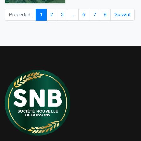
Précédent
1
2
3
...
6
7
8
Suivant