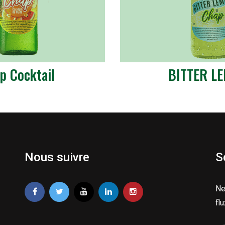
p Cocktail
BITTER L
Nous suivre
S
Ne
fl